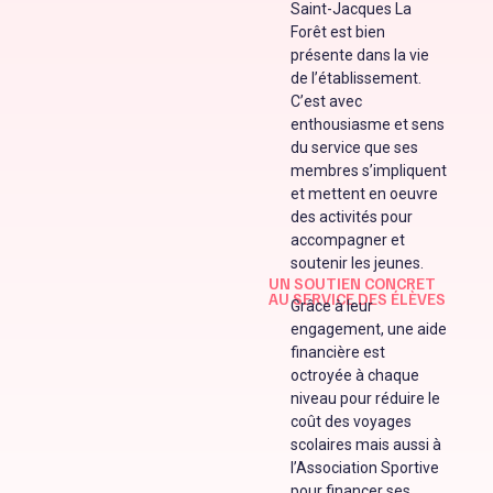
Saint-Jacques La
Forêt est bien
présente dans la vie
de l’établissement.
C’est avec
enthousiasme et sens
du service que ses
membres s’impliquent
et mettent en oeuvre
des activités pour
accompagner et
soutenir les jeunes.
UN SOUTIEN CONCRET
AU SERVICE DES ÉLÈVES
Grâce à leur
engagement, une aide
financière est
octroyée à chaque
niveau pour réduire le
coût des voyages
scolaires mais aussi à
l’Association Sportive
pour financer ses