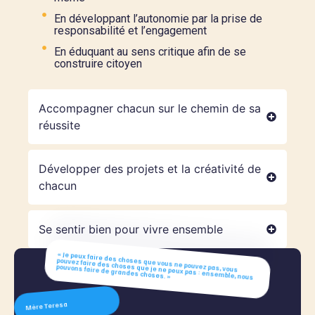
En développant l’autonomie par la prise de
responsabilité et l’engagement
En éduquant au sens critique afin de se
construire citoyen
Accompagner chacun sur le chemin de sa
réussite
Développer des projets et la créativité de
chacun
Se sentir bien pour vivre ensemble
« Je peux faire des choses que vous ne pouvez pas, vous
pouvez faire des choses que je ne peux pas : ensemble, nous
pouvons faire de grandes choses. »
Mère Teresa