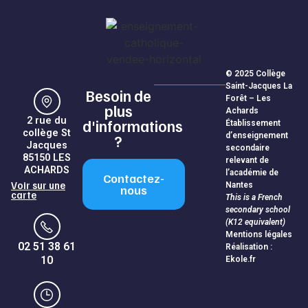
© 2025 Collège
Saint-Jacques La
Besoin de
Forêt – Les
plus
Achards
2 rue du
d'informations
Établissement
collège St
d’enseignement
?
Jacques
secondaire
85150 LES
relevant de
ACHARDS
l’académie de
Contactez-
Voir sur une
Nantes
nous
carte
This is a French
secondary school
(K12 equivalent)
Mentions légales
02 51 38 61
Réalisation :
10
Ekole.fr