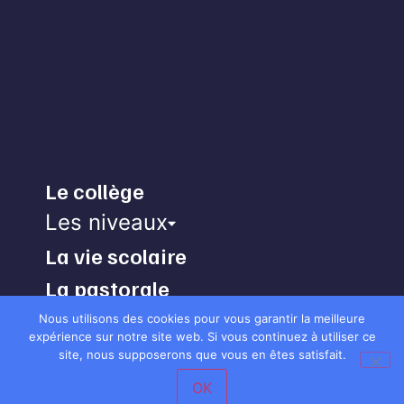
Le collège
Les niveaux
La vie scolaire
La pastorale
Activités
Nous utilisons des cookies pour vous garantir la meilleure
expérience sur notre site web. Si vous continuez à utiliser ce
site, nous supposerons que vous en êtes satisfait.
OK
Engagé pour l’environnement : compensation de l’impact
Pré-
Pré-
Contact
Contact
Podcast
Infos
Menu de la
École
École