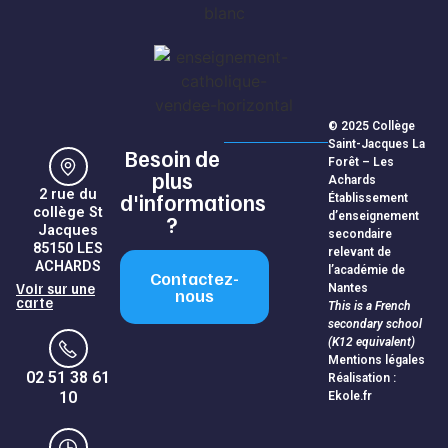
© 2025 Collège
Saint-Jacques La
Besoin de
Forêt – Les
plus
Achards
2 rue du
d'informations
Établissement
collège St
d’enseignement
?
Jacques
secondaire
85150 LES
relevant de
ACHARDS
l’académie de
Contactez-
Voir sur une
Nantes
nous
carte
This is a French
secondary school
(K12 equivalent)
Mentions légales
02 51 38 61
Réalisation :
10
Ekole.fr