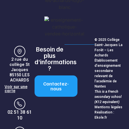
© 2025 Collège
Saint-Jacques La
Besoin de
Forêt – Les
plus
Achards
2 rue du
d'informations
Établissement
collège St
d’enseignement
?
Jacques
secondaire
85150 LES
relevant de
ACHARDS
l’académie de
Contactez-
Voir sur une
Nantes
nous
carte
This is a French
secondary school
(K12 equivalent)
Mentions légales
02 51 38 61
Réalisation :
10
Ekole.fr